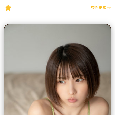
精选推荐
查看更多
→