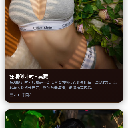
狂潮倒计时·典藏
狂潮倒计时·典藏是一部以冒险为核心的影视作品，围绕危机、反
转与人物成长展开，整体节奏紧凑，值得推荐观看。
2015
国产