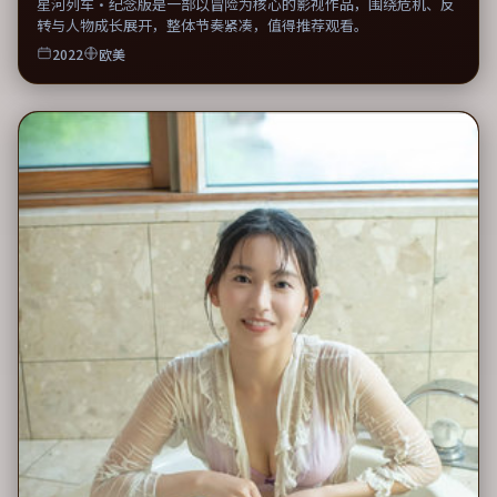
星河列车·纪念版是一部以冒险为核心的影视作品，围绕危机、反
转与人物成长展开，整体节奏紧凑，值得推荐观看。
2022
欧美