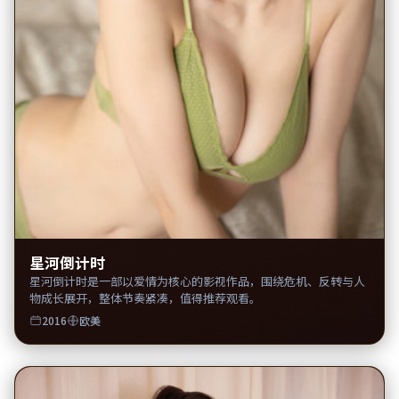
星河倒计时
星河倒计时是一部以爱情为核心的影视作品，围绕危机、反转与人
物成长展开，整体节奏紧凑，值得推荐观看。
2016
欧美