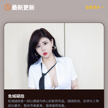
最新更新
查看更多
→
危城疑踪
危城疑踪是一部以悬疑为核心的影视作品，围绕危机、反转与人物
成长展开，整体节奏紧凑，值得推荐观看。