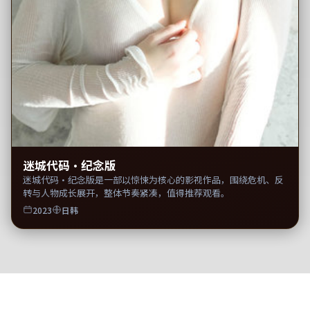
迷城代码·纪念版
迷城代码·纪念版是一部以惊悚为核心的影视作品，围绕危机、反
转与人物成长展开，整体节奏紧凑，值得推荐观看。
2023
日韩