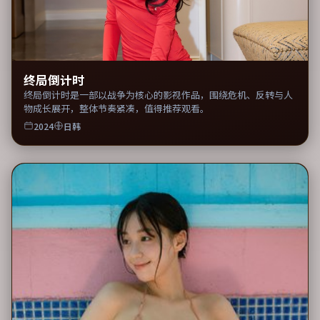
终局倒计时
终局倒计时是一部以战争为核心的影视作品，围绕危机、反转与人
物成长展开，整体节奏紧凑，值得推荐观看。
2024
日韩