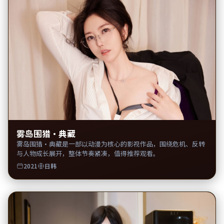
雾岛围猎·典藏
雾岛围猎·典藏是一部以动漫为核心的影视作品，围绕危机、反转
与人物成长展开，整体节奏紧凑，值得推荐观看。
2021
日韩