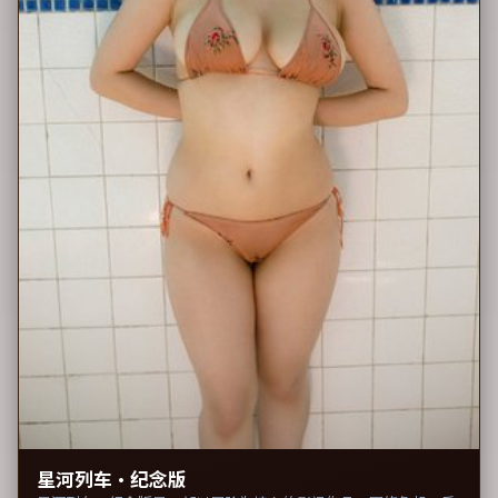
星河列车·纪念版