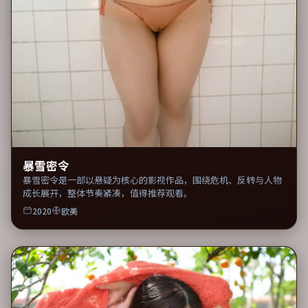
暴雪密令
暴雪密令是一部以悬疑为核心的影视作品，围绕危机、反转与人物
成长展开，整体节奏紧凑，值得推荐观看。
2020
欧美