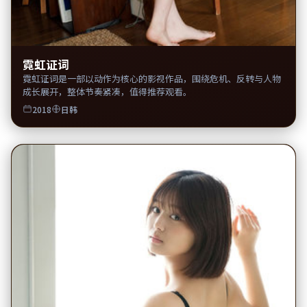
霓虹证词
霓虹证词是一部以动作为核心的影视作品，围绕危机、反转与人物
成长展开，整体节奏紧凑，值得推荐观看。
2018
日韩