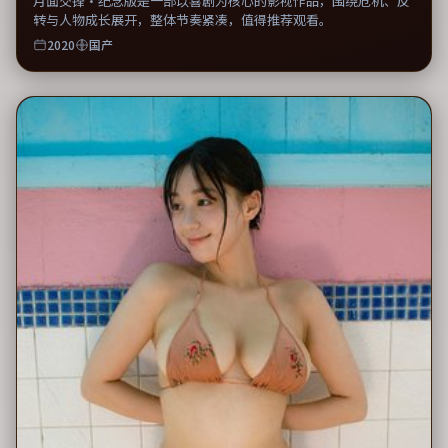
月面交锋·纪念版是一部以喜剧为核心的影视作品，围绕危机、反
转与人物成长展开，整体节奏紧凑，值得推荐观看。
2020
国产