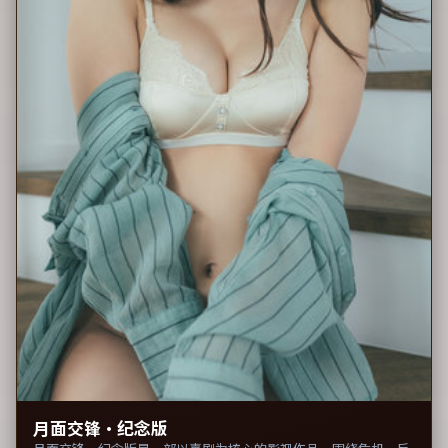
月面交锋·纪念版