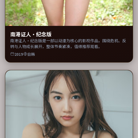
南港证人·纪念版
南港证人·纪念版是一部以动漫为核心的影视作品，围绕危机、反
转与人物成长展开，整体节奏紧凑，值得推荐观看。
2019
日韩