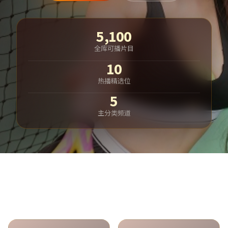
5,100
全库可播片目
10
热播精选位
5
主分类频道
热门分类