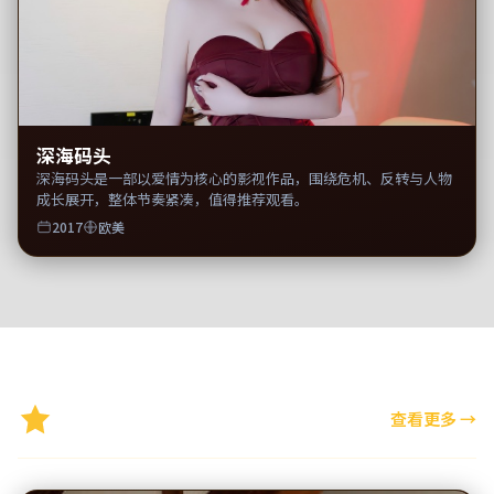
深海码头
深海码头是一部以爱情为核心的影视作品，围绕危机、反转与人物
成长展开，整体节奏紧凑，值得推荐观看。
2017
欧美
精选推荐
查看更多
→