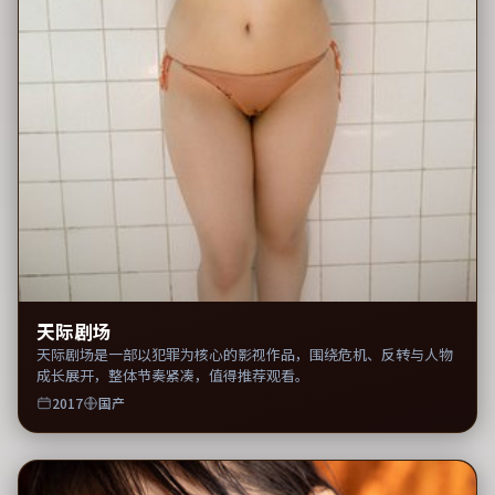
天际剧场
天际剧场是一部以犯罪为核心的影视作品，围绕危机、反转与人物
成长展开，整体节奏紧凑，值得推荐观看。
2017
国产