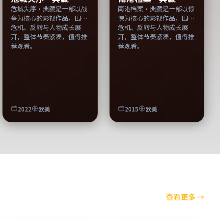
危城失序·典藏是一部以战
南港档案·典藏是一部以惊
争为核心的影视作品，围绕
悚为核心的影视作品，围绕
危机、反转与人物成长展
危机、反转与人物成长展
开，整体节奏紧凑，值得推
开，整体节奏紧凑，值得推
荐观看。
荐观看。
2022
欧美
2015
欧美
查看更多
→