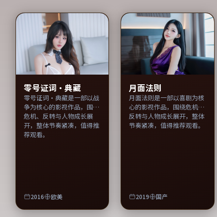
零号证词·典藏
月面法则
零号证词·典藏是一部以战
月面法则是一部以喜剧为核
争为核心的影视作品，围绕
心的影视作品，围绕危机、
危机、反转与人物成长展
反转与人物成长展开，整体
开，整体节奏紧凑，值得推
节奏紧凑，值得推荐观看。
荐观看。
2016
欧美
2019
国产