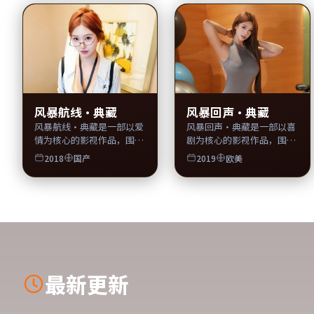
风暴航线·典藏
风暴回声·典藏
风暴航线·典藏是一部以爱
风暴回声·典藏是一部以喜
情为核心的影视作品，围绕
剧为核心的影视作品，围绕
危机、反转与人物成长展
危机、反转与人物成长展
2018
国产
2019
欧美
开，整体节奏紧凑，值得推
开，整体节奏紧凑，值得推
荐观看。
荐观看。
最新更新