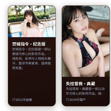
焚城指令·纪念版
焚城指令·纪念版是一部以
悬疑为核心的影视作品，围
绕危机、反转与人物成长展
开，整体节奏紧凑，值得推
荐观看。
失控营救·典藏
失控营救·典藏是一部以动
作为核心的影视作品，围绕
危机、反转与人物成长展
2022
欧美
2024
国产
开，整体节奏紧凑，值得推
荐观看。