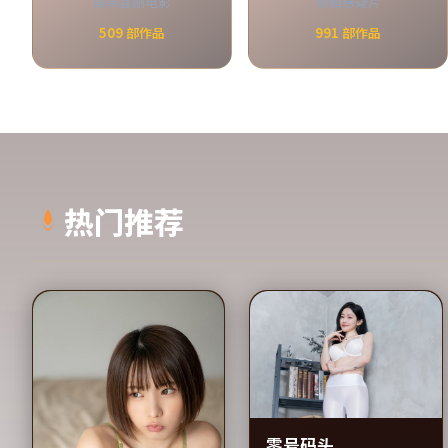
搞笑喜剧电影
烧脑悬疑片
509
部作品
991
部作品
热门推荐
零号码头