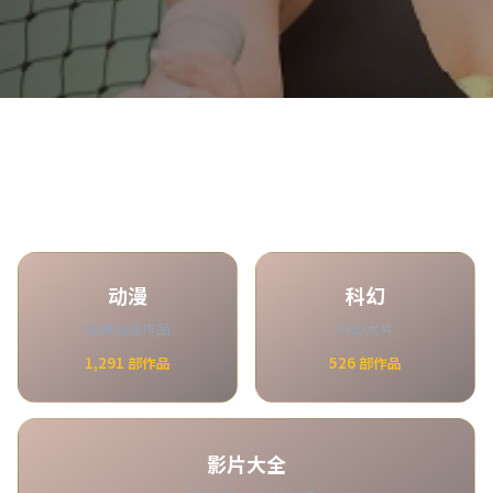
动漫
科幻
经典动漫作品
科幻大片
1,291
部作品
526
部作品
影片大全