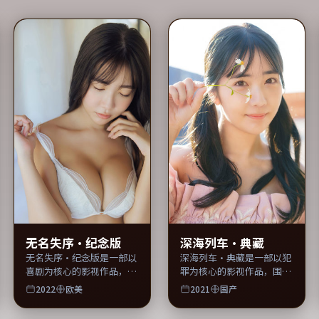
无名失序·纪念版
深海列车·典藏
无名失序·纪念版是一部以
深海列车·典藏是一部以犯
喜剧为核心的影视作品，围
罪为核心的影视作品，围绕
绕危机、反转与人物成长展
危机、反转与人物成长展
2022
欧美
2021
国产
开，整体节奏紧凑，值得推
开，整体节奏紧凑，值得推
荐观看。
荐观看。