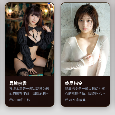
异境余震
终局指令
异境余震是一部以动漫为核
终局指令是一部以科幻为核
心的影视作品，围绕危机、
心的影视作品，围绕危机、
反转与人物成长展开，整体
反转与人物成长展开，整体
2018
日韩
2021
欧美
节奏紧凑，值得推荐观看。
节奏紧凑，值得推荐观看。