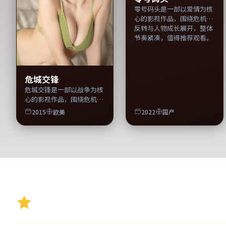
零号码头是一部以爱情为核
心的影视作品，围绕危机、
反转与人物成长展开，整体
节奏紧凑，值得推荐观看。
危城交锋
危城交锋是一部以战争为核
心的影视作品，围绕危机、
反转与人物成长展开，整体
2015
欧美
2022
国产
节奏紧凑，值得推荐观看。
精选推荐