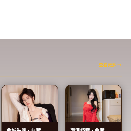
查看更多
→
危城失序·典藏
南港档案·典藏