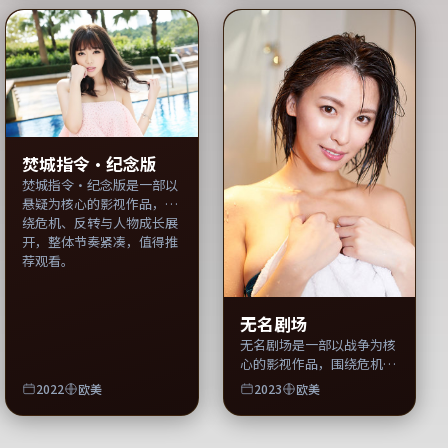
焚城指令·纪念版
焚城指令·纪念版是一部以
悬疑为核心的影视作品，围
绕危机、反转与人物成长展
开，整体节奏紧凑，值得推
荐观看。
无名剧场
无名剧场是一部以战争为核
心的影视作品，围绕危机、
反转与人物成长展开，整体
2022
欧美
2023
欧美
节奏紧凑，值得推荐观看。