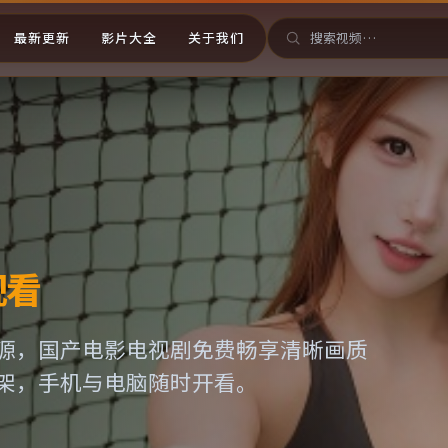
最新更新
影片大全
关于我们
观看
源，
国产电影电视剧免费
畅享清晰画质
架，手机与电脑随时开看。