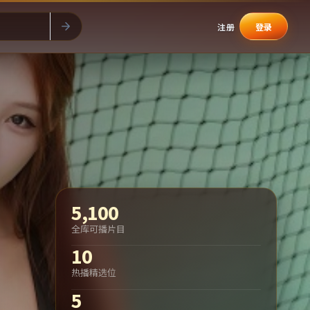
注册
登录
5,100
全库可播片目
10
热播精选位
5